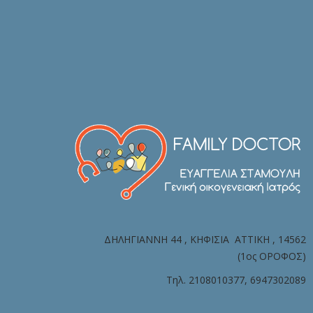
ΔΗΛΗΓΙΑΝΝΗ 44 , ΚΗΦΙΣΙΑ ATTIKH , 14562
(1oς ΟΡΟΦΟΣ)
Τηλ. 2108010377, 6947302089