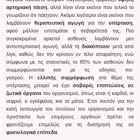
αρτηριακή πίεση
, αλλά λίγοι είναι εκείνοι που τελικά το
Στοματική υγεία και θρέψη
Ξεχνάτε, χάνετε τις λέξεις, χάνετε πράγματα;
γνωρίζουν ότι πάσχουν. Ακόμα λιγότεροι είναι εκείνοι που
Πολυφαρμακία και έλλειψη ενημέρωσης
λαμβάνουν
θεραπευτική αγωγή
για την
υπέρταση
,
αφού μάλλον υποτιμάται η σοβαρότητά της. Πιο
συγκεκριμένα αρκετοί ασθενείς λαμβάνουν μεν
αντιυπερτασική αγωγή, αλλά τη
διακόπτουν
μετά από
λίγο, καθώς δεν την κρίνουν εν τέλει απαραίτητη, ενώ
σύμφωνα με τις στατιστικές το 85% των ασθενών δεν
συμμορφώνονται καν με τις οδηγίες του
γιατρού. Η
ελλιπής συμμόρφωση
στο θέμα της
υπέρτασης μπορεί να έχει
σοβαρές επιπτώσεις σε
ζωτικά όργανα
του οργανισμού, όπως είναι η καρδιά, οι
νεφροί, ο εγκέφαλος και τα μάτια. Έτσι λοιπόν για την
καλή λειτουργία του συνόλου του οργανισμού και την
προστασία των επιμέρους οργάνων πρέπει να
φροντίζουμε επιμελώς για τη διατήρησή της σε
φυσιολογικά επίπεδα
.