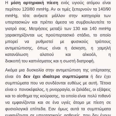
Η
μέση αρτηριακή πίεση
ενός υγιούς ατόμου είναι
περίπου 120/80 mmHg. Αν οι τιμές ξεπερνούν τα 140/90
mmHg, τότε ανήκετε μάλλον στην κατηγορία των
υπερτασικών και πρέπει άμεσα να συμβουλευτείτε το
γιατρό σας. Μετρήσεις μεταξύ των 130 και 140 mmHg
χαρακτηρίζονται ως προϋπερτασικό στάδιο, το οποίο
μπορεί να ρυθμιστεί με φυσικούς τρόπους
αντιμετώπισης, όπως είναι η άσκηση, η χαμηλή
κατανάλωση αλατιού και αλκοόλ, η
διακοπή του καπνίσματος και η σωστή διατροφή.
Ακόμα μια δυσκολία στην αντιμετώπιση της υπέρτασης
είναι ότι
δεν έχει ιδιαίτερα συμπτώματα
ή δεν έχει
συμπτώματα που να συνδέονται ευθέως με αυτή. Τέτοια
είναι ο πονοκέφαλος, η ρινορραγία, οι ζαλάδες, οι εξάψεις
και το αίσθημα της κούρασης, τα οποία είναι πολύ πιθανό
να εμφανίζονται και σε ένα υγιές άτομο με πίεση σε
φυσιολογικά επίπεδα. Εαν όμως αυτά τα συμπτώματα
εμφανίζονται σε υπερτασικούς ασθενείς, που δεν έχουν